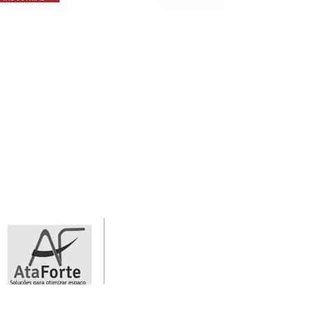
Fogão
Beedouros.png
Lixeira.png
Industrial.png